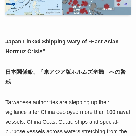
Japan-Linked Shipping Wary of “East Asian
Hormuz Crisis”
日本関係船、「東アジア版ホルムズ危機」への警
戒
Taiwanese authorities are stepping up their
vigilance after China deployed more than 100 naval
vessels, China Coast Guard ships and special-
purpose vessels across waters stretching from the