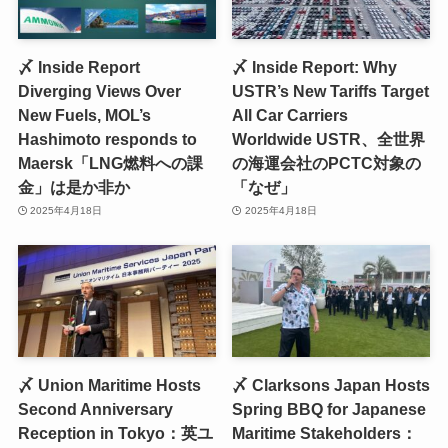
〆 Inside Report
〆 Inside Report: Why
Diverging Views Over
USTR’s New Tariffs Target
New Fuels, MOL’s
All Car Carriers
Hashimoto responds to
Worldwide USTR、全世界
Maersk「LNG燃料への課
の海運会社のPCTC対象の
金」は是か非か
「なぜ」
2025年4月18日
2025年4月18日
〆 Union Maritime Hosts
〆 Clarksons Japan Hosts
Second Anniversary
Spring BBQ for Japanese
Reception in Tokyo：英ユ
Maritime Stakeholders：