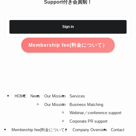
Support付き会員制！
Sign in
Membership fee(料金について）
HOME
News
Our Mission
Services
Our Mission
Business Matching
Webinar／conference support
Corporate PR support
Membership fee(料金について）
Company Overview
Contact