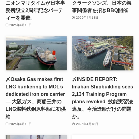
ニオンマリタイムが日本事
クラークソンズ、日本の海
務所設立2周年記念パーテ
事関係者を招きBBQ開催
ィーを開催。
2025年4月18日
2025年4月18日
〆Osaka Gas makes first
〆INSIDE REPORT:
LNG bunkering to MOL’s
Imabari Shipbuilding sees
dedicated iron ore carrier
2,134 Training Program
— 大阪ガス、商船三井の
plans revoked. 技能実習法
LNG燃料鉄鋼原料船に初供
違反、今治造船だけの問題
給
か。
2025年4月18日
2025年4月18日