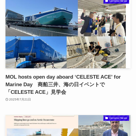
General News
MOL hosts open day aboard ‘CELESTE ACE’ for
Marine Day 商船三井、海の日イベントで
「CELESTE ACE」見学会
2025年7月21日
General News