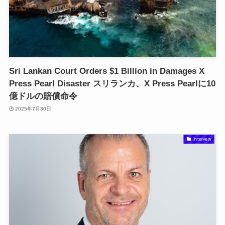
Sri Lankan Court Orders $1 Billion in Damages X
Press Pearl Disaster スリランカ、X Press Pearlに10
億ドルの賠償命令
2025年7月30日
Intervew