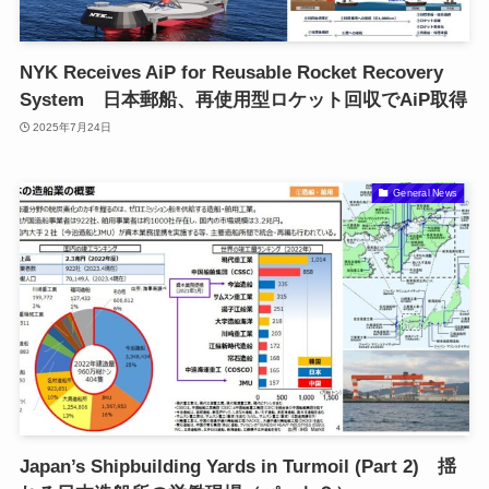
NYK Receives AiP for Reusable Rocket Recovery
System 日本郵船、再使用型ロケット回収でAiP取得
2025年7月24日
General News
Japan’s Shipbuilding Yards in Turmoil (Part 2) 揺