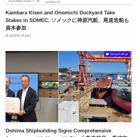
Kambara Kisen and Onomichi Dockyard Take
Stakes in SOMEC, ソメックに神原汽船、尾道造船も
資本参加
2025年7月18日
General News
Oshima Shipbuilding Signs Comprehensive