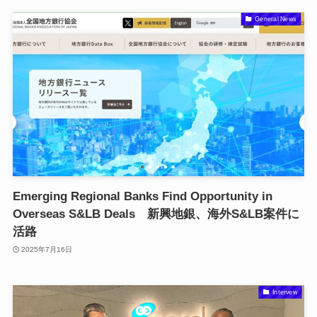
General News
Emerging Regional Banks Find Opportunity in
Overseas S&LB Deals 新興地銀、海外S&LB案件に
活路
2025年7月16日
Intervew