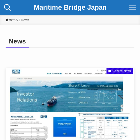
Maritime Bridge Japan
ホーム
News
News
General News