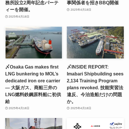
務所設立2周年記念パーテ
事関係者を招きBBQ開催
ィーを開催。
2025年4月18日
2025年4月18日
〆Osaka Gas makes first
〆INSIDE REPORT:
LNG bunkering to MOL’s
Imabari Shipbuilding sees
dedicated iron ore carrier
2,134 Training Program
— 大阪ガス、商船三井の
plans revoked. 技能実習法
LNG燃料鉄鋼原料船に初供
違反、今治造船だけの問題
給
か。
2025年4月18日
2025年4月18日