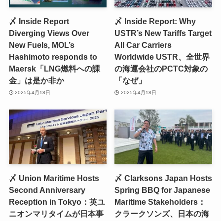
〆 Inside Report
〆 Inside Report: Why
Diverging Views Over
USTR’s New Tariffs Target
New Fuels, MOL’s
All Car Carriers
Hashimoto responds to
Worldwide USTR、全世界
Maersk「LNG燃料への課
の海運会社のPCTC対象の
金」は是か非か
「なぜ」
2025年4月18日
2025年4月18日
〆 Union Maritime Hosts
〆 Clarksons Japan Hosts
Second Anniversary
Spring BBQ for Japanese
Reception in Tokyo：英ユ
Maritime Stakeholders：
ニオンマリタイムが日本事
クラークソンズ、日本の海