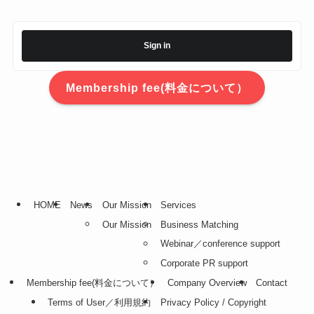
Sign in
Membership fee(料金について）
HOME
News
Our Mission
Services
Our Mission
Business Matching
Webinar／conference support
Corporate PR support
Membership fee(料金について）
Company Overview
Contact
Terms of User／利用規約
Privacy Policy / Copyright